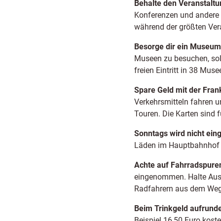
Behalte den Veranstalt
Konferenzen und andere V
während der größten Vera
Besorge dir ein Museum
Museen zu besuchen, soll
freien Eintritt in 38 Muse
Spare Geld mit der Fran
Verkehrsmitteln fahren u
Touren. Die Karten sind 
Sonntags wird nicht ein
Läden im Hauptbahnhof u
Achte auf Fahrradspure
eingenommen. Halte Auss
Radfahrern aus dem Weg
Beim Trinkgeld aufrund
Beispiel 16,50 Euro koste