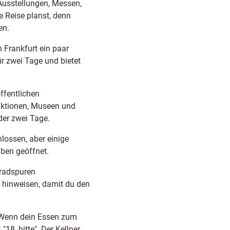
Ausstellungen, Messen,
 Reise planst, denn
en.
 Frankfurt ein paar
ür zwei Tage und bietet
ffentlichen
raktionen, Museen und
der zwei Tage.
lossen, aber einige
ben geöffnet.
hrradspuren
 hinweisen, damit du den
. Wenn dein Essen zum
18, bitte". Der Kellner