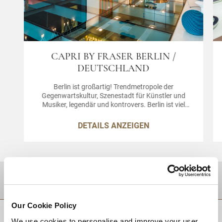
CAPRI BY FRASER BERLIN /
DEUTSCHLAND
Berlin ist großartig! Trendmetropole der
Gegenwartskultur, Szenestadt für Künstler und
Musiker, legendär und kontrovers. Berlin ist viel
mehr als „nur“ die deutsche Hauptstadt. All das
können Sie bei uns im Capri by Fraser, Berlin
DETAILS ANZEIGEN
auskosten. In unseren von Kunst und Design
inspirierten Apartments mit Hotelservice in Berlin
werden Sie nicht nur eine Unterkunft, sondern auch
eine Lebensweise erleben.
Zielgebiet
Our Cookie Policy
ZURÜCK AN DEN SEITENANFANG
We use cookies to personalise and improve your user