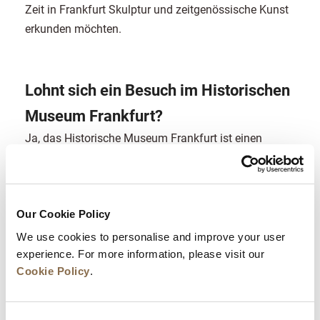
Zeit in Frankfurt Skulptur und zeitgenössische Kunst
erkunden möchten.
Lohnt sich ein Besuch im Historischen
Museum Frankfurt?
Ja, das Historische Museum Frankfurt ist einen
Besuch sehr wert, wenn Sie die Stadt über ihr
modernes Geschäftsimage hinaus besser verstehen
möchten. Es liefert hilfreichen Kontext zu Frankfurts
Entwicklung, Identität und Alltagsleben und ist
Our Cookie Policy
besonders gut für Erstbesucher geeignet, die das
We use cookies to personalise and improve your user
historische Zentrum erkunden.
experience. For more information, please visit our
Cookie Policy
.
Welche Frankfurter Museen sind am