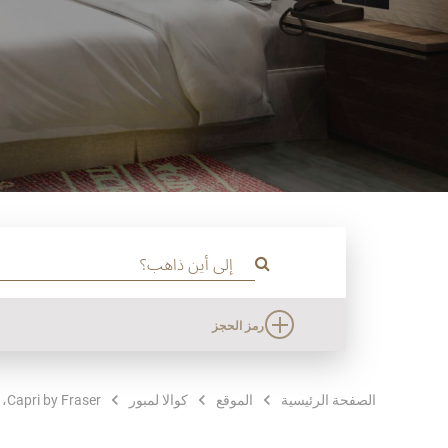
رمز الحجز
الصفحة الرئيسية
الموقع
كوالا لمبور
Capri by Fraser، بوكيت بينتانغ / ماليزيا