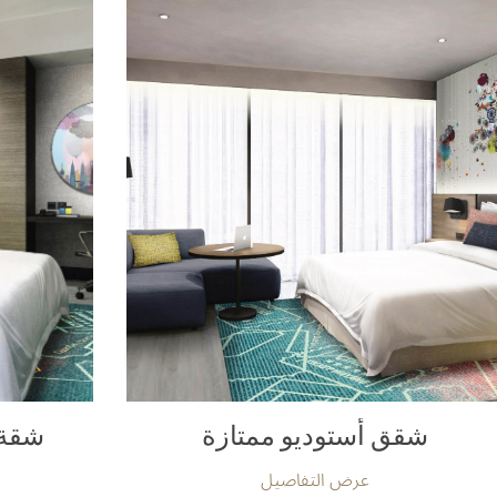
شقق أستوديو ممتازة
شقة 
عرض التفاصيل