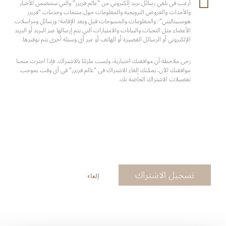
أرغب في تلقي رسائل بريد إلكتروني من "عالم فريزر" والتي ستتضمن الأخبار
والأحداث والعروض الترويجية والمعلومات حول منتجات وخدمات "فريزر
هوسبيتاليتي"؛ والمعلومات والمسوحات قبل وبعد الإقامة؛ ورسائل ومراسلات
الأعضاء مثل التحيات والبيانات والامتيازات التي يتم إرسالها عبر البريد أو البريد
الإلكتروني أو الرسائل القصيرة أو الهاتف أو عبر أي وسيلة أخرى يتم توفيرها.
رجى ملاحظة أن موافقتك اختيارية، ولست ملزمًا بالاشتراك. فإذا اخترت منحنا
موافقتك الآن، يمكنك إلغاء الاشتراك في "عالم فريزر" في أي وقت بموجب
تفضيلات الاشتراك الخاصة بك.
تسجيل الاشتراك
إلغاء