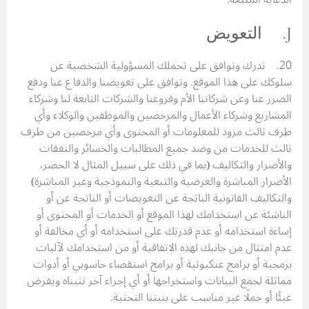
J. التعويض
20. تدرك وتوافق على تحملك المسؤولية الشخصية عن
سلوكك على هذا الموقع. وتوافق على تعويضنا والدفاع عنا ودفع
الضرر عنا وعن شركاتنا الأم وفروعنا والشركات التابعة لنا وشركاء
المشاريع وشركاء الأعمال والمرخصين والموظفين والوكلاء وأي
طرف ثالث مزود للمعلومات أو المحتوى وأي مرخصين من طرف
ثالث للخدمات من وضد جميع المطالبات والخسائر والنفقات
والأضرار والتكاليف (بما في ذلك على سبيل المثال لا الحصر،
الأضرار المباشرة والعرضية والتبعية والنموذجية وغير المباشرة)
والتكاليف القانونية الناتجة عن التعويضات أو الناتجة عن أو
الناشئة عن استخدامك لهذا الموقع أو الخدمات أو المحتوى أو
إساءة استخدامه أو عدم قدرتك على استخدامه أو أي مخالفة أو
عدم امتثال من جانبك لهذه الاتفاقية أو من استخدامك لآليات
برمجية أو برامج عنكبوتية أو برامج استقصاء حاسوبي أو أدوات
مماثلة لجمع البيانات واستخراجها أو أي إجراء آخر تتبناه ويفرض
عبئًا أو حملًا غير مناسب على بنيتنا التحتية.