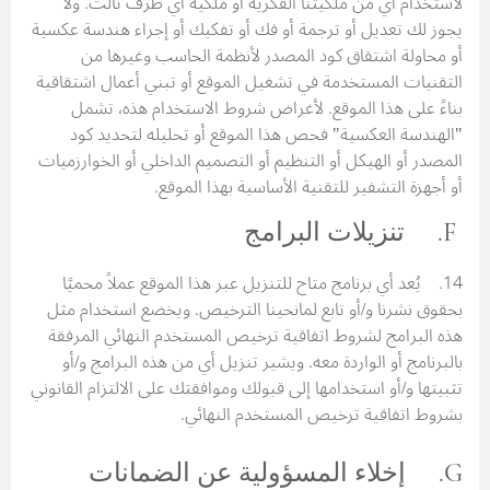
لاستخدام أي من ملكيتنا الفكرية أو ملكية أي طرف ثالث. ولا
يجوز لك تعديل أو ترجمة أو فك أو تفكيك أو إجراء هندسة عكسية
أو محاولة اشتقاق كود المصدر لأنظمة الحاسب وغيرها من
التقنيات المستخدمة في تشغيل الموقع أو تبني أعمال اشتقاقية
بناءً على هذا الموقع. لأغراض شروط الاستخدام هذه، تشمل
"الهندسة العكسية" فحص هذا الموقع أو تحليله لتحديد كود
المصدر أو الهيكل أو التنظيم أو التصميم الداخلي أو الخوارزميات
أو أجهزة التشفير للتقنية الأساسية بهذا الموقع.
F. تنزيلات البرامج
14. يُعد أي برنامج متاح للتنزيل عبر هذا الموقع عملاً محميًا
بحقوق نشرنا و/أو تابع لمانحينا الترخيص. ويخضع استخدام مثل
هذه البرامج لشروط اتفاقية ترخيص المستخدم النهائي المرفقة
بالبرنامج أو الواردة معه. ويشير تنزيل أي من هذه البرامج و/أو
تثبيتها و/أو استخدامها إلى قبولك وموافقتك على الالتزام القانوني
بشروط اتفاقية ترخيص المستخدم النهائي.
G. إخلاء المسؤولية عن الضمانات