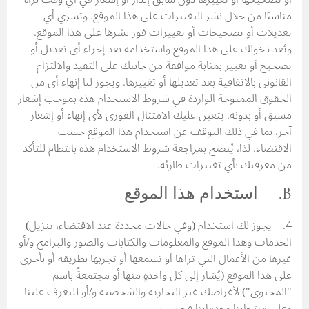
مناسبًا من خلال نشر التغييرات على هذا الموقع. وتسري أي
تعديلات أو تصحيحات أو تغييرات فور نشرها على هذا الموقع.
ويُعد دخولك على هذا الموقع واستخدامه بعد إجراء أي تعديل أو
تصحيح أو تغيير بمثابة موافقة من جانبك على التقيد والالتزام
القانوني بالاتفاقية بعد تعديلها أو تغييرها. ويجوز لنا إنهاء أي من
الحقوق الممنوحة الواردة في شروط الاستخدام هذه بموجب إشعار
مسبق أو بدونه. يتعين عليك الامتثال الفوري لأي إنهاء أو إشعار
آخر، بما في ذلك التوقف عن استخدام هذا الموقع حسب
الاقتضاء. لذا، يُنصح بمراجعة شروط الاستخدام هذه بانتظام للتأكد
من معرفتك بأي تغييرات طارئة.
B. استخدام هذا الموقع
4. يجوز لك استخدام (وفي حالات محددة عند الاقتضاء، تنزيل)
الخدمات وهذا الموقع والمعلومات والكتابات والصور والبرامج و/أو
غيرها من الأعمال التي تراها أو تسمعها أو تجربها بطريقة أو بأخرى
على هذا الموقع (يُشار إلى كل واحدةٍ منها أو مجتمعةً باسم
"المحتوى") لأغراضك غير التجارية والشخصية و/أو للتعرف علينا
وعلى منتجاتنا وخدماتنا فحسب.