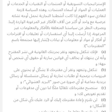
الإستراتيجيات التسويقية أو المنتجات أو التقنيات أو الخدمات أو
العمليات أو المواد أو أسماء المنتجات. وهذه السياسة لازمة
لتفادي سوء الفهم إذا كانت أنشطتنا التجارية تحمل أوجه تشابه
عرضية مع واحد أو أكثر من آلاف الأفكار غير المرغوبة الواردة إلينا.
وبصرف النظر عن سياستنا المتعلقة بالأفكار والمعلومات غير
المرغوبة، إذا أرسلت إلينا أي استفسارات أو تعليقات أو اقتراحات
أو أفكار أو مواد أو معلومات أو بيانات (يُشار إليها مجتمعةً باسم
"المقترحات"):
(a) فإنك تتكفل وتتعهد وتقر بحريتك القانونية في نشر المقترح
وأنه لن ينتهك أو يخالف أي قوانين سارية أو حقوق أي شخص أو
جهة؛ و
(b) تتكفل وتتعهد وتقر أن مقترحك لا يشكّل أو يحتوي على
فيروسات برمجية أو طلبات تجارية أو رسائل متسلسلة أو رسائل
بريدية جماعية أو أي صورة من صور "البريد العشوائي"؛ و
(c) ستصبح مقترحاتك تلقائيًا ملكًا لنا دون أي مدفوعات أو
تقديم تعويض لك؛ و
(d) لن نلتزم بإعادة مقترحك إليك أو الرد عليك بأي شكل من
الأشكال؛ و
(e) لن نلتزم بالحفاظ على سرية مقترحك؛ و