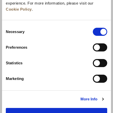
experience. For more information, please visit our
Cookie Policy
.
Consent
Necessary
Selection
Preferences
Neuigkeiten
Unternehmensentwicklung
Statistics
Karriere
Kontakt
Bestpreisgarantie
Marketing
Datenschutzerklärung
Cookie-Erklärung
Nutzungsbestimmungen
Sitemap
More Info