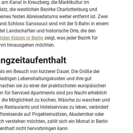
s am Kanal in Kreuzberg, die Marktkultur im
z, die westlichen Bezirke Charlottenburg und
eines festen Abreisedatums weiter entfernt ist. Zwei
d Schloss Sanssouci sind mit der S-Bahn in einem
tet Landschaften und historische Orte, die den
lsten Kiezen in Berlin
zeigt, was jeder Bezirk für
gramm hinausgehen möchten.
angzeitaufenthalt
 als ein Besuch von kürzerer Dauer. Die Größe der
 niedrigen Lebenshaltungskosten und ihre gut
 machen sie zu einer der praktischsten europäischen
en für Serviced Apartments sind pro Nacht erheblich
und die Möglichkeit zu kochen, Wäsche zu waschen und
us Restaurants und Hotelservices zu leben, verändert
ftsreisende auf Projekteinsätzen, Akademiker oder
ich verstehen möchten, zahlt sich ein Monat in Berlin
fenthalt nicht hervorbringen kann.