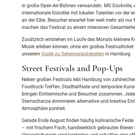
in große Open-Air-Bühnen verwandeln. MS Dockville, e
internationale Künstler mit lokalen Talenten vor der 
an der Elbe. Besucher erwartet hier weit mehr als nu
machen das Festival zu einem intensiven Gesamterle
Zusätzlich entstehen im Laufe des Monats kleinere Ko
Musik erleben können, ohne ein großes Festivalticket 
unserem
Guide zu Sehenswürdigkeiten
in Hamburg.
Street Festivals and Pop-Ups
Neben großen Festivals lebt Hamburg von zahlreichen
Foodtruck-Treffen, Stadtteilfeste und temporäre Kun
bringen Einheimische und Besucher zusammen. Jeder S
Sternschanze dominieren alternative und kreative Ein
Atmosphäre punktet.
Gerade Ende August finden häufig kulinarische Feste
– mit frischem Fisch, handwerklich gebrauten Bieren u
Veranstaltungen sind kostenlos und schaffen eine of