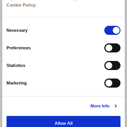
Cookie Policy
.
Consent
Necessary
Selection
Preferences
Berita
Pengembangan Bisnis
Karier
Statistics
Hubungi Kami
Jaminan Tarif Terbaik
Marketing
Kebijakan Privasi
Pernyataan Cookie
Ketentuan Penggunaan
Peta Situs
More Info
Allow All