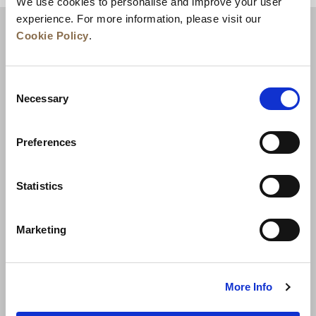
We use cookies to personalise and improve your user
experience. For more information, please visit our
Cookie Policy
.
Consent
Necessary
Selection
Preferences
Berita
Pengembangan Bisnis
Karier
Statistics
Hubungi Kami
Jaminan Tarif Terbaik
Marketing
Kebijakan Privasi
Pernyataan Cookie
Ketentuan Penggunaan
Peta Situs
More Info