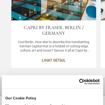
CAPRI BY FRASER, BERLIN /
GERMANY
Cool Berlin. How else to describe this trendsetting
German capital that is a hotbed of cutting-edge
culture, art and music? Savour it all at Capri by
Fraser Berlin, our art and design-inspired serviced
apartments in Berlin that are not just a place to
LIHAT DETAIL
stay, but your way of life.
TUJUAN
Our Cookie Policy
KEMBALI KE ATAS