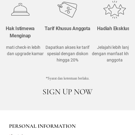
Hak Istimewa
Tarif Khusus Anggota
Hadiah Eksklusif
Menginap
Nikmati check-in lebih
Dapatkan akses ke tarif
Jelajahi lebih lanjut
wal dan upgrade kamar
spesial dengan diskon
dengan manfaat khus
hingga 20%
anggota
*Syarat dan ketentuan berlaku.
SIGN UP NOW
PERSONAL INFORMATION