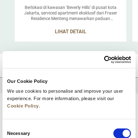
Berlokasi di kawasan ‘Beverly Hills’ di pusat kota
Jakarta, serviced apartment eksklusif dari Fraser
Residence Menteng menawarkan paduan
sempurna antara lokasi strategis dan suasana
menenangkan untuk melepaskan diri dari semua
LIHAT DETAIL
hiruk-pikuk perkotaan. 128 unit apartemen yang
ramah hewan peliharaan, serta ditata apik ini
berlokasi ideal di wilayah elit Menteng Raya, hanya
10 menit dari kawasan pusat bisnis, kedutaan
besar, pusat perbelanjaan, dan landmark ikonik
seperti MONAS. Dengan beragam fasilitas rekreasi
TUJUAN
dan keamanan 24 jam, properti ini ideal untuk
pengunjung kosmopolitan dan keluarga yang
mencari apartemen eksklusif di Jakarta, untuk
Our Cookie Policy
masa tinggal lama maupun singkat.
KEMBALI KE ATAS
We use cookies to personalise and improve your user
experience. For more information, please visit our
Cookie Policy
.
Consent
Necessary
Selection