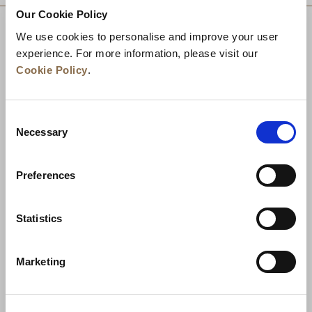
Our Cookie Policy
We use cookies to personalise and improve your user
experience. For more information, please visit our
Cookie Policy
.
Consent
Necessary
Selection
Preferences
Berita
Pengembangan Bisnis
Karier
Statistics
Hubungi Kami
Jaminan Tarif Terbaik
Marketing
Kebijakan Privasi
Pernyataan Cookie
Ketentuan Penggunaan
Peta Situs