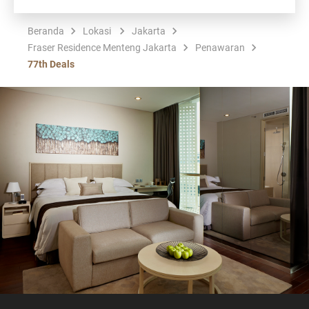
Beranda
Lokasi
Jakarta
Fraser Residence Menteng Jakarta
Penawaran
77th Deals