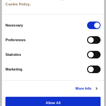
Cookie Policy
.
Consent
Necessary
Selection
Preferences
Berita
Pengembangan Bisnis
Karier
Statistics
Hubungi Kami
Jaminan Tarif Terbaik
Marketing
Kebijakan Privasi
Pernyataan Cookie
Ketentuan Penggunaan
Peta Situs
More Info
Allow All