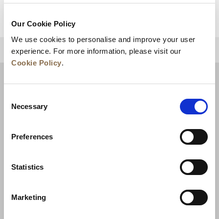
Our Cookie Policy
We use cookies to personalise and improve your user
상단으로 돌아가기
experience. For more information, please visit our
Cookie Policy
.
Consent
Necessary
Selection
Preferences
Statistics
뉴스
비즈니스 개발
경력
문의하기
Marketing
최저가 보장
개인정보 보호정책