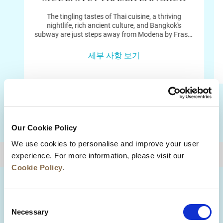
The tingling tastes of Thai cuisine, a thriving
nightlife, rich ancient culture, and Bangkok's
subway are just steps away from Modena by Fraser
Bangkok. Our hotel residence is where urban meets
green living in Bangkok’s CBD.
세부 사항 보기
적지
Our Cookie Policy
We use cookies to personalise and improve your user
상단으로 돌아가기
experience. For more information, please visit our
Cookie Policy
.
Consent
Necessary
Selection