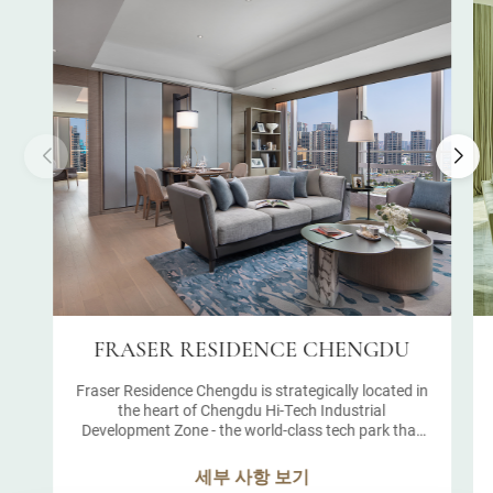
FRASER RESIDENCE CHENGDU
Fraser Residence Chengdu is strategically located in
the heart of Chengdu Hi-Tech Industrial
Development Zone - the world-class tech park that
is powering the success of one of China’s fastest-
developing cities.
세부 사항 보기