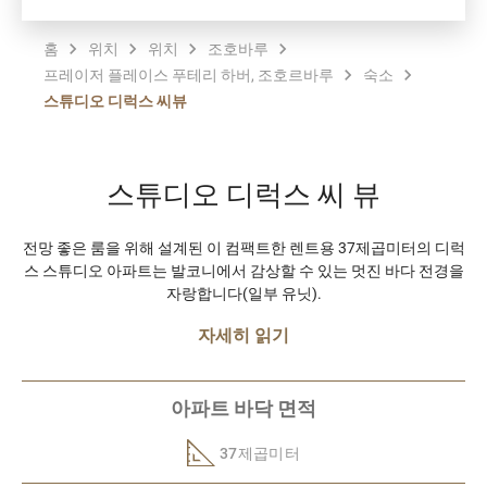
홈
위치
위치
조호바루
프레이저 플레이스 푸테리 하버, 조호르바루
숙소
스튜디오 디럭스 씨뷰
스튜디오 디럭스 씨 뷰
전망 좋은 룸을 위해 설계된 이 컴팩트한 렌트용 37제곱미터의 디럭
스 스튜디오 아파트는 발코니에서 감상할 수 있는 멋진 바다 전경을
자랑합니다(일부 유닛).
자세히 읽기
아파트 바닥 면적
37제곱미터