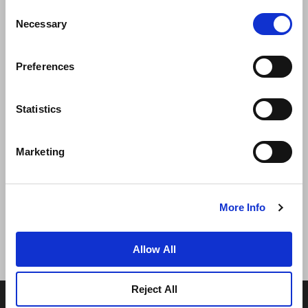
Consent
Necessary
Selection
Preferences
Statistics
뉴스
비즈니스 개발
경력
문의하기
Marketing
최저가 보장
개인정보 보호정책
쿠키 선언
이용약관
사이트맵
More Info
Allow All
Reject All
© 2026 Frasers Hospitality Pte Ltd. 프레이저 호텔 그룹 회
원.