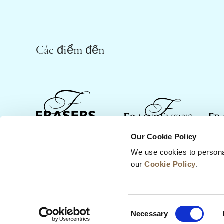
Các điểm đến
Our Cookie Policy
Bền Vững
Phát Triển Kinh Doa
We use cookies to persona
our
Cookie Policy
.
Consent
Necessary
Selection
© 2022 Frasers Hospitality Pte Ltd. A member of 