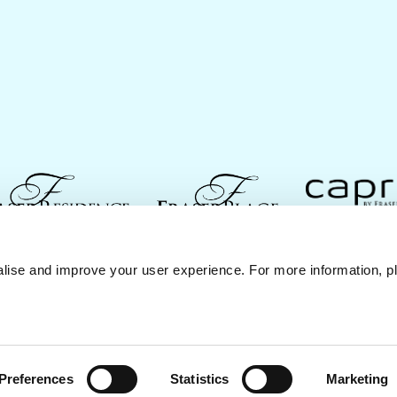
nh
Liên Hệ Với Chúng Tôi
Đảm Bảo Mức Giá Tốt Nh
lise and improve your user experience. For more information, pl
Điều Khoản Sử Dụng
Preferences
Statistics
Marketing
Frasers Property Group.