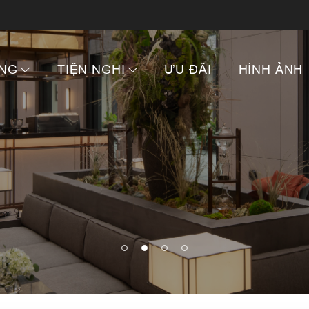
NG
TIỆN NGHI
ƯU ĐÃI
HÌNH ẢNH