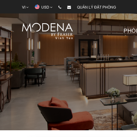
VI
USD
QUẢN LÝ ĐẶT PHÒNG
PHÒ