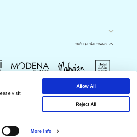
TRỞ LẠI ĐẦU TRANG
Allow All
ất
Chính Sách Quyền Riêng Tư
ease visit
Reject All
More Info