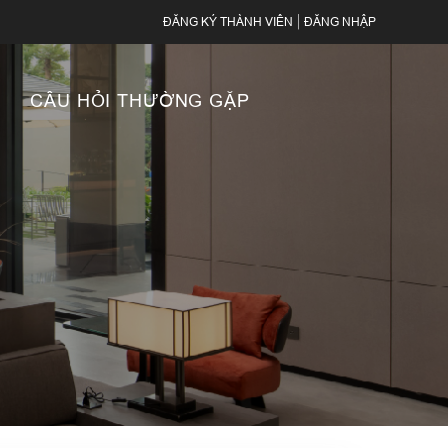
ĐĂNG KÝ THÀNH VIÊN
|
ĐĂNG NHẬP
CÂU HỎI THƯỜNG GẶP