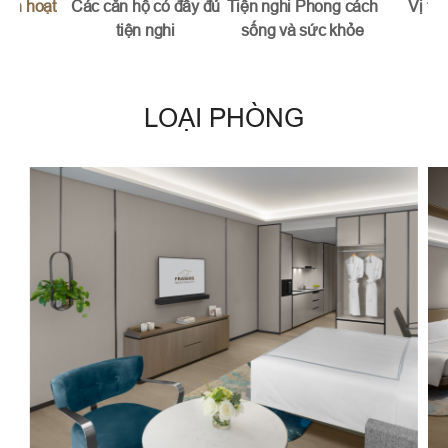
inh hoạt
Các căn hộ có đầy đủ
Tiện nghi Phong cách
Vị trí
tiện nghi
sống và sức khỏe
LOẠI PHÒNG