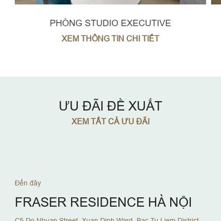
PHÒNG STUDIO EXECUTIVE
XEM THÔNG TIN CHI TIẾT
ƯU ĐÃI ĐỀ XUẤT
XEM TẤT CẢ ƯU ĐÃI
Đến đây
FRASER RESIDENCE HÀ NỘI
C5 Do Nhuan Street, Xuan Dinh Ward, Bac Tu Liem District,