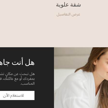
شقة علوية
عرض التفاصيل
هل أنت جاهز
هل تبحث عن مكانٍ تشعر
بمفردك أو مع عائلتك، فس
المناسب.
للاستعلام الآن