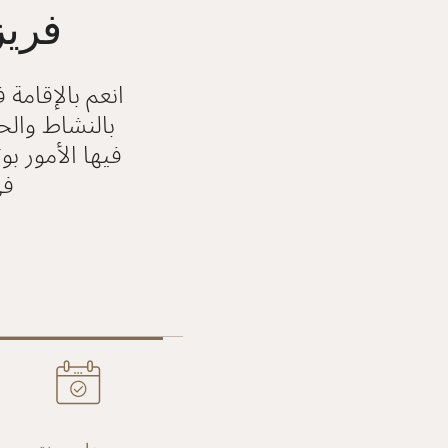
فريز
انعم بالإقامة
بالنشاط والح
فيها الأمور ب
في من