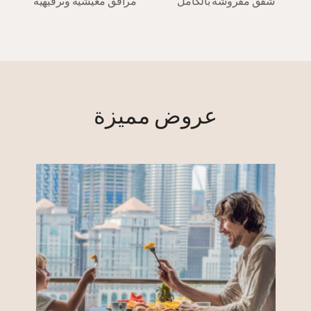
شقق مفروشة بالكامل
مرافق معيشية وترفيهية
عروض مميزة