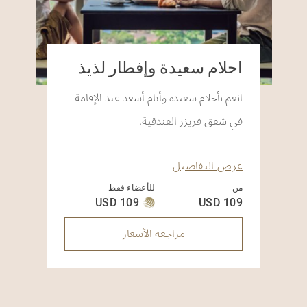
أحلام سعيدة وإفطار لذيذ
انعم بأحلام سعيدة وأيام أسعد عند الإقامة
في شقق فريزر الفندقية.
عرض التفاصيل
من
للأعضاء فقط
USD 109
USD 109
مراجعة الأسعار