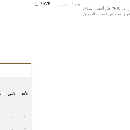
الرمز الترويجي:
SAVE
كلما طالت مدة الإقامة، زاد التوفير. خصومات تصل إلى 40% على أفضل أسعارنا
فريزر سويتس السيف البحرين.
الأحد
الاثنين
الث
3
2
10
9