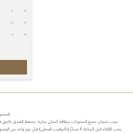
17
16
24
23
31
30
للحصول على 
يجب ضمان جميع الحجوزات ببطاقة ائتمان سارية. يحتفظ الفندق بالحق في ح
يجب الإلغاء قبل الساعة 6 مساءً (بالتوقيت المحلي) قبل يوم واحد من الوصول لتفادي دفع رسوم الإلغاء المقدرة بسعر ليلة واحدة.