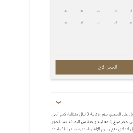
22
21
20
19
18
29
28
27
26
25
الحجز الآن
الخصم، يلزم الإقامة 3 ليالٍ متتالية كحدٍ أدنى.
جز مبلغ إقامة ليلة واحدة من البطاقة عند الحجز.