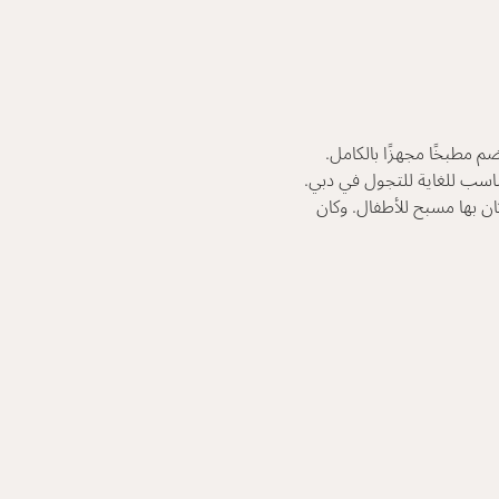
تجربة رائعة
مطبخًا مجهزًا بالكامل.
لقد سعدنا بإقامتنا
ناسب للغاية للتجول في دبي.
لكن الشيء الأميز با
كان بها مسبح للأطفال. وكان
من الفواكه. كما أن
ومرحين وأشعرونا ب
Kulli R
سريعًا وقد مد لنا 
سوف أوصي عائلتي 