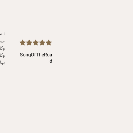
الم
حجز
وكا
وكا
SongOfTheRoa
بها
D