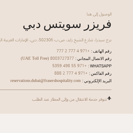
الوصول إلى هنا
فريزر سويتس دبي
برج سيدرا، شارع الشيخ زايد، ص.ب 502306، دبي، الإمارات العربية المتحدة
+971 4 777 2 777
رقم الهاتف :
8003727377 (UAE Toll Free)
رقم الاتصال المجاني :
+971 55 498 5359
WHATSAPP :
+971 4 777 2 888
رقم الفاكس :
reservations.dubai@frasershospitality.com
البريد الإلكتروني :
تتوفر خدمة الانتقال من وإلى المطار عند الطلب