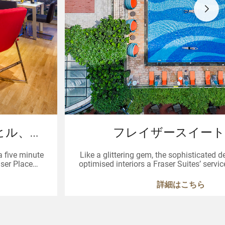
ヒル、イ
フレイザースイート
 a five minute
Like a glittering gem, the sophisticated 
optimised interiors a Fraser Suites’ servi
ul welcome
Guangzhou entices travelle
and luxurious
詳細はこちら
apital city.