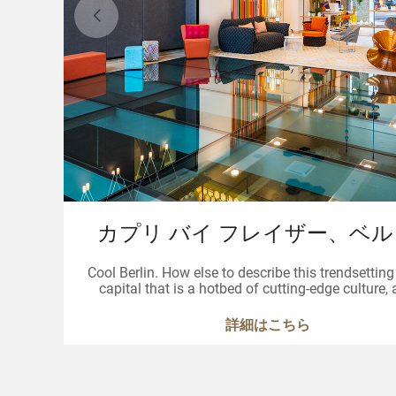
カプリ バイ フレイザー、ベ
Cool Berlin. How else to describe this trendsetti
capital that is a hotbed of cutting-edge culture, 
music? Savour it all at Capri by Fraser Berlin, our
design-inspired serviced apartments in Berlin that
詳細はこちら
just a place to stay, but your way of life.