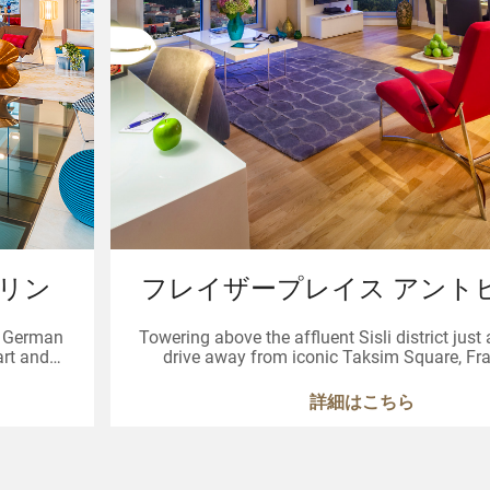
ルリン
フレイザープレイス アント
スタンブール
ng German
Towering above the affluent Sisli district just
art and
drive away from iconic Taksim Square, Fraser Place
 art and
Anthill’s 116 apartments for rent in Istanb
 are not
guests with stunning views of the Bosphorus 
詳細はこちら
spa and sports facilities in Turkey’s historic c