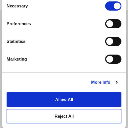
Consent
ZURÜCK AN DEN SEITENANFANG
Necessary
Selection
Preferences
Statistics
Marketing
Neuigkeiten
Unternehmensentwicklung
More Info
Karriere
Kontakt
Bestpreisgarantie
Allow All
Datenschutzerklärung
Cookie-Erklärung
Reject All
Nutzungsbestimmungen
Sitemap