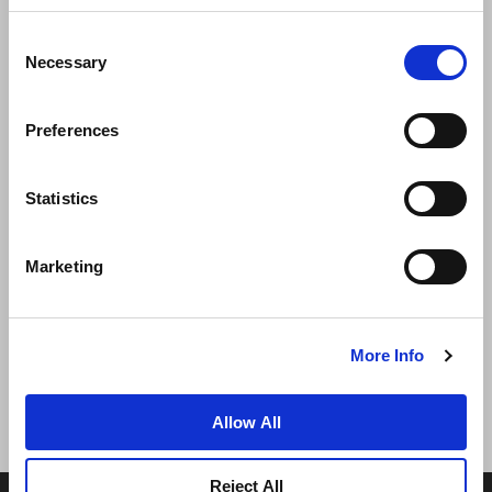
Consent
Necessary
Selection
Preferences
Neuigkeiten
Unternehmensentwicklung
Statistics
Karriere
Kontakt
Bestpreisgarantie
Marketing
Datenschutzerklärung
Cookie-Erklärung
Nutzungsbestimmungen
Sitemap
More Info
Allow All
Reject All