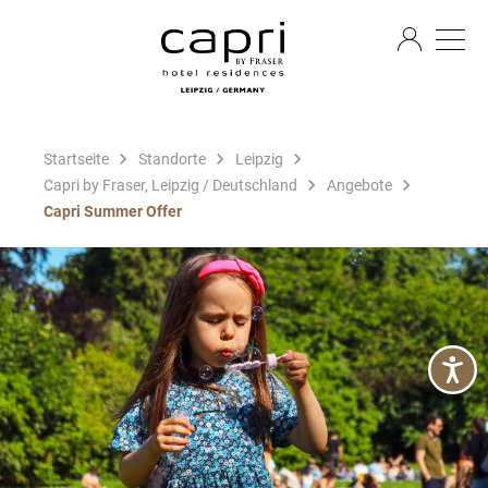
DE
Startseite
Standorte
Leipzig
Capri by Fraser, Leipzig / Deutschland
Angebote
Capri Summer Offer