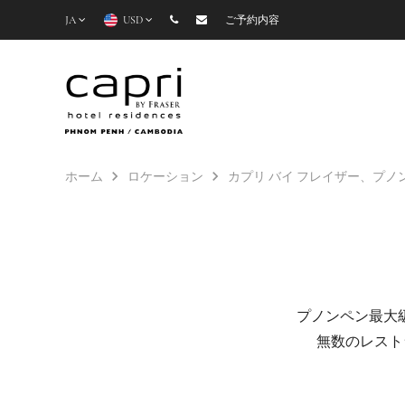
JA
USD
ご予約内容
ホーム
ロケーション
カプリ バイ フレイザー、プノン
プノンペン最大
無数のレスト