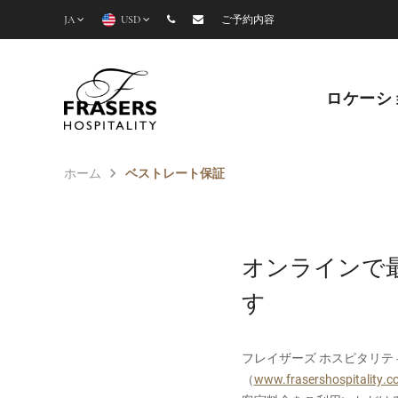
JA
USD
ご予約内容
ロケーシ
ホーム
ベストレート保証
オンラインで
す
フレイザーズ ホスピタリ
（
www.frasershospitality.