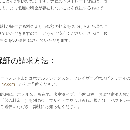
ることをお約束いたします。弊社のベストレート保証は、他
にも、より低額の料金が存在しないことを保証するもので
弊社が提供する料金よりも低額の料金を見つけられた場合に
せていただきますので、どうぞご安心ください。さらに、お
料金を50%割引にさせていただきます。
保証の請求方法：
パートメントまたはホテルレジデンスを、フレイザーズホスピタリティ
lity.com
）からご予約ください。
間以内に、ホテル名、所在地、客室タイプ、予約日程、および宿泊人数
「競合料金」）を別のウェブサイトで見つけられた場合は、 ベストレ
上ご送信いただき、弊社にお知らせください。