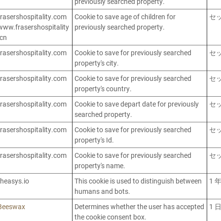
previously searched property.
frasershospitality.com
Cookie to save age of children for
セ
www.frasershospitality
previously searched property.
.cn
frasershospitality.com
Cookie to save for previously searched
セ
property's city.
frasershospitality.com
Cookie to save for previously searched
セ
property's country.
frasershospitality.com
Cookie to save depart date for previously
セ
searched property.
frasershospitality.com
Cookie to save for previously searched
セ
property's Id.
frasershospitality.com
Cookie to save for previously searched
セ
property's name.
theasys.io
This cookie is used to distinguish between
1 
humans and bots.
Beeswax
Determines whether the user has accepted
1 
the cookie consent box.