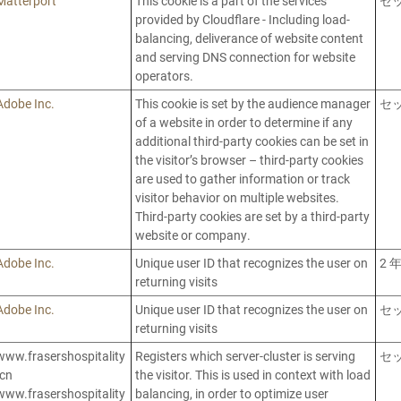
Matterport
This cookie is a part of the services
セ
provided by Cloudflare - Including load-
balancing, deliverance of website content
and serving DNS connection for website
operators.
Adobe Inc.
This cookie is set by the audience manager
セ
of a website in order to determine if any
additional third-party cookies can be set in
the visitor’s browser – third-party cookies
are used to gather information or track
visitor behavior on multiple websites.
Third-party cookies are set by a third-party
website or company.
Adobe Inc.
Unique user ID that recognizes the user on
2 
returning visits
Adobe Inc.
Unique user ID that recognizes the user on
セ
returning visits
www.frasershospitality
Registers which server-cluster is serving
セ
.cn
the visitor. This is used in context with load
www.frasershospitality
balancing, in order to optimize user