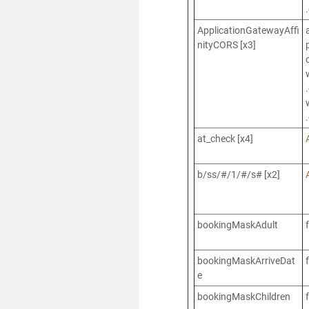
ApplicationGatewayAffi
nityCORS [x3]
at_check [x4]
b/ss/#/1/#/s# [x2]
bookingMaskAdult
bookingMaskArriveDat
e
bookingMaskChildren