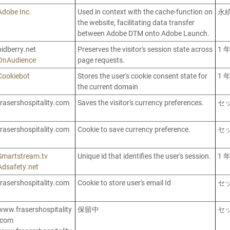
Adobe Inc.
Used in context with the cache-function on
永
the website, facilitating data transfer
between Adobe DTM onto Adobe Launch.
bidberry.net
Preserves the visitor's session state across
1 
OnAudience
page requests.
Cookiebot
Stores the user's cookie consent state for
1 
the current domain
frasershospitality.com
Saves the visitor's currency preferences.
セ
frasershospitality.com
Cookie to save currency preference.
セ
Smartstream.tv
Unique id that identifies the user's session.
1 
Adsafety.net
frasershospitality.com
Cookie to store user's email Id
セ
www.frasershospitality
保留中
セ
.com