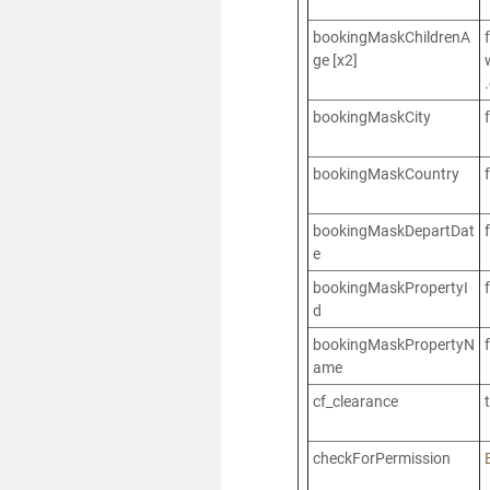
bookingMaskChildrenA
ge [x2]
bookingMaskCity
bookingMaskCountry
bookingMaskDepartDat
e
bookingMaskPropertyI
d
bookingMaskPropertyN
ame
cf_clearance
checkForPermission