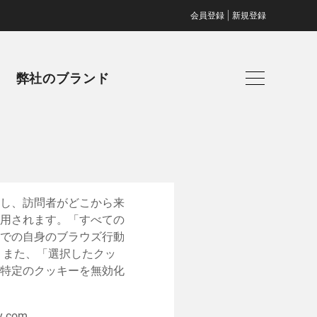
|
会員登録
新規登録
弊社のブランド
し、訪問者がどこから来
用されます。「すべての
での自身のブラウズ行動
。また、「選択したクッ
特定のクッキーを無効化
y.com