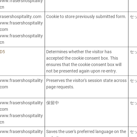
www.frasershospitality
.cn
frasershospitality.com
Cookie to store previously submitted form.
セ
www.frasershospitality
.com
www.frasershospitality
.cn
ID5
Determines whether the visitor has
セ
accepted the cookie consent box. This
ensures that the cookie consent box will
not be presented again upon re-entry.
www.frasershospitality
Preserves the visitor's session state across
セ
.com
page requests.
www.frasershospitality
保留中
セ
.com
www.frasershospitality
.cn
www.frasershospitality
Saves the user's preferred language on the
セ