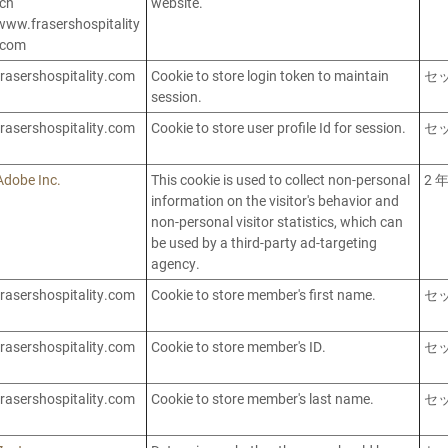
.cn
website.
www.frasershospitality
.com
frasershospitality.com
Cookie to store login token to maintain
セ
session.
frasershospitality.com
Cookie to store user profile Id for session.
セ
Adobe Inc.
This cookie is used to collect non-personal
2 
information on the visitor's behavior and
non-personal visitor statistics, which can
be used by a third-party ad-targeting
agency.
frasershospitality.com
Cookie to store member's first name.
セ
frasershospitality.com
Cookie to store member's ID.
セ
frasershospitality.com
Cookie to store member's last name.
セ