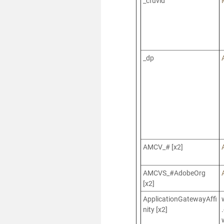
_cfuvid
_dp
AMCV_# [x2]
AMCVS_#AdobeOrg
[x2]
ApplicationGatewayAffi
nity [x2]