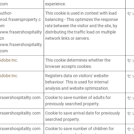
.com
experience.
author-
This cookie is used in context with load
セ
prod.frasersproperty.c
balancing - This optimizes the response
om
rate between the visitor and the site, by
www.frasershospitality
distributing the traffic load on multiple
.cn
network links or servers.
www.frasershospitality
.com
Adobe Inc.
This cookie determines whether the
セ
browser accepts cookies.
Adobe Inc.
Registers data on visitors' website-
セ
behaviour. This is used for internal
analysis and website optimization.
frasershospitality.com
Cookie to save number of adults for
セ
previously searched property.
frasershospitality.com
Cookie to save arrival date for previously
セ
searched property.
frasershospitality.com
Cookie to save number of children for
セ