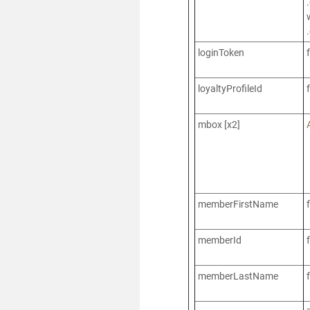
loginToken
loyaltyProfileId
mbox [x2]
memberFirstName
memberId
memberLastName