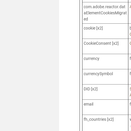
com.adobe.reactor.dat
aElementCookiesMigrat
ed
cookie [x2]
CookieConsent [x2]
currency
currencySymbol
DID [x2]
email
fh_countries [x2]