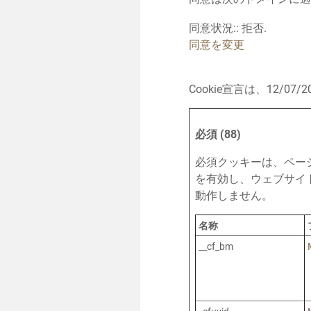
同意状況:: 拒否.
同意を変更
Cookie宣言は、12/07/2
必須 (88)
必須クッキーは、ペー
を有効し、ウェブサイ
動作しません。
名称
__cf_bm