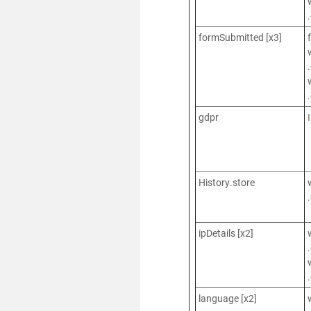
formSubmitted [x3]
gdpr
History.store
ipDetails [x2]
language [x2]