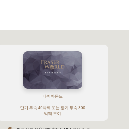
다이아몬드
단기 투숙 40박째 또는 장기 투숙 300
박째 부여