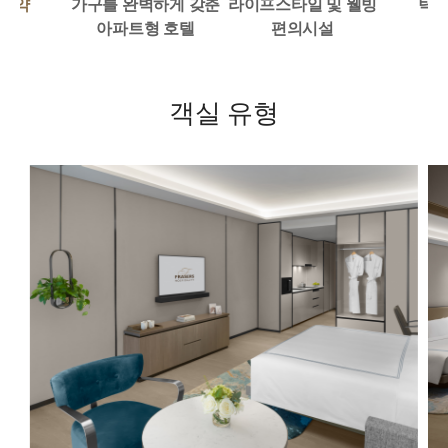
 예약
가구를 완벽하게 갖춘
라이프스타일 및 웰빙
탁월
아파트형 호텔
편의시설
객실 유형