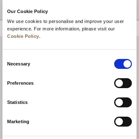
적지
Our Cookie Policy
We use cookies to personalise and improve your user
상단으로 돌아가기
experience. For more information, please visit our
Cookie Policy
.
Consent
Necessary
Selection
Preferences
Statistics
뉴스
비즈니스 개발
경력
문의하기
Marketing
최저가 보장
개인정보 보호정책