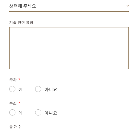
기술 관련 요청
주차
*
예
아니요
숙소
*
예
아니요
룸 개수