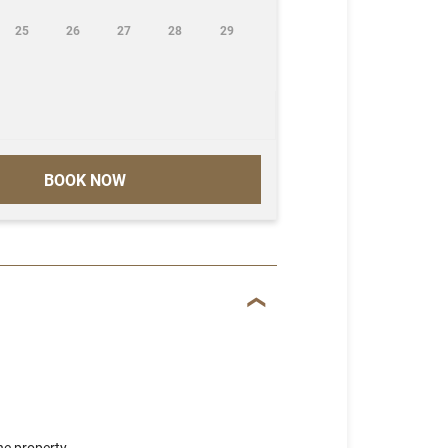
25
26
27
28
29
BOOK NOW
he property.