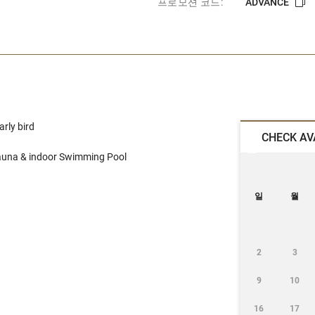
프로모션 코드:
ADVANCE
arly bird
CHECK AV
Sauna & indoor Swimming Pool
일
월
2
3
9
10
16
17