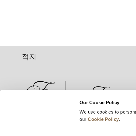
적지
Our Cookie Policy
We use cookies to persona
뉴스
비즈니스 개발
경력
our
Cookie Policy
.