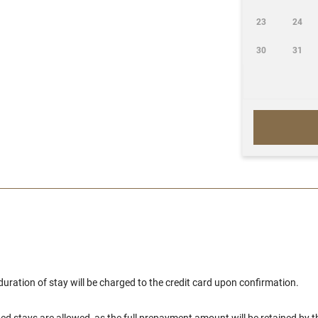
23
24
30
31
uration of stay will be charged to the credit card upon confirmation.
 stays are allowed, as the full prepayment amount will be retained by t