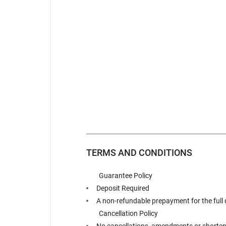
TERMS AND CONDITIONS
Guarantee Policy
Deposit Required
A non-refundable prepayment for the full d
Cancellation Policy
No cancellations, amendments or shortened