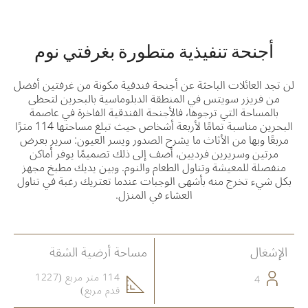
أجنحة تنفيذية متطورة بغرفتي نوم
لن تجد العائلات الباحثة عن أجنحة فندقية مكونة من غرفتين أفضل
من فريزر سويتس في المنطقة الدبلوماسية بالبحرين لتحظى
بالمساحة التي ترجوها، فالأجنحة الفندقية الفاخرة في عاصمة
البحرين مناسبة تمامًا لأربعة أشخاص حيث تبلغ مساحتها 114 مترًا
مربعًا وبها من الأثاث ما يشرح الصدور ويسر العيون: سرير بعرض
مرتين وسريرين فرديين، أضف إلى ذلك تصميمًا يوفر أماكن
منفصلة للمعيشة وتناول الطعام والنوم. وبين يديك مطبخ مجهز
بكل شيء تخرج منه بأشهى الوجبات عندما تعتريك رغبة في تناول
العشاء في المنزل.
الإشغال
مساحة أرضية الشقة
114 متر مربع (1227
4
قدم مربع)