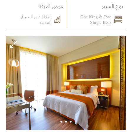
نوع السرير
عرض الغرفة
One King & Two
إطلالة على البحر أو
Single Beds
المدينة