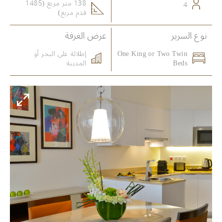
138 متر مربع (1485
4
قدم مربع)
نوع السرير
عرض الغرفة
One King or Two Twin
إطلالة على البحر أو
Beds
المدينة