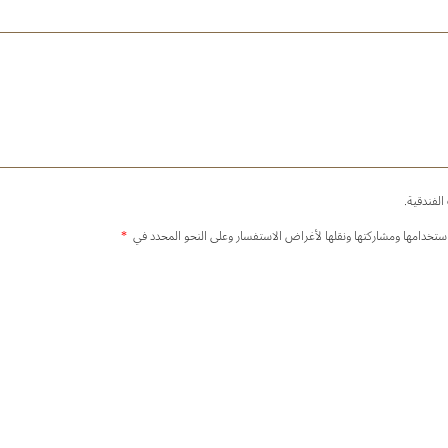
لفندقية.
استخدامها ومشاركتها ونقلها لأغراض الاستفسار وعلى النحو المحدد في
*