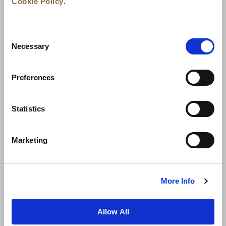
Cookie Policy
.
Consent
Necessary
Selection
Preferences
الوظائف
تطوير الأعمال
الأخبار
ضمان أفضل سعر
تواصل معنا
Statistics
سياسة الخصوصية
Marketing
شروط الاستخدام
إعلان ملفات تعريف الارتباط
خريطة المواقع
More Info
Allow All