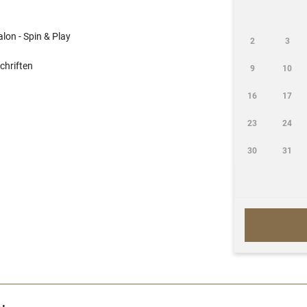
on - Spin & Play
2
3
chriften
9
10
16
17
23
24
30
31