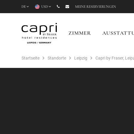
DE
USD
MEINE RESERVIERUNGEN
ZIMMER
AUSSTATT
Startseite
Standorte
Leipzig
Capri by Fraser, Leip