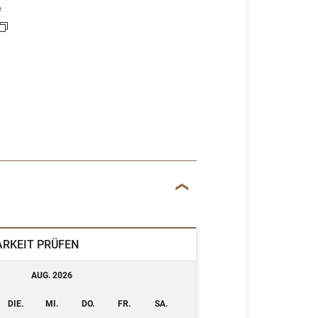
e
RKEIT PRÜFEN
AUG. 2026
DIE.
MI.
DO.
FR.
SA.