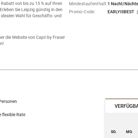
 Rabatt von bis zu 15 % auf Ihren
Mindestaufenthalt:
1 Nacht/Nächt
rleben Sie Leipzig günstig in den
Promo-Code:
EARLYISBEST
 idealen Wahl für Geschäfts- und
ber die Website von Capri by Fraser
en!
 Personen
VERFÜGBA
flexible Rate
SO.
MO.