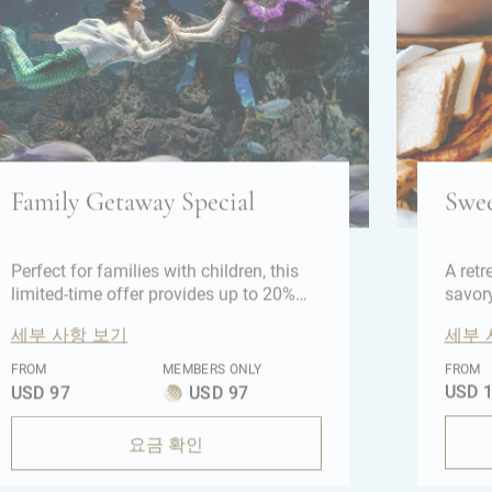
Family Getaway Special
Swee
Perfect for families with children, this
A ret
limited-time offer provides up to 20%
savor
off BFR combines spacious comfort,
세부 사항 보기
세부 
fun, and memorable moments!
FROM
MEMBERS ONLY
FROM
USD 
USD 97
USD 97
요금 확인