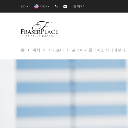
KO
USD
내 예약
홈
위치
자카르타
프레이저 플레이스 세티아부디,