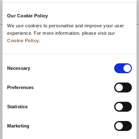
적지
Our Cookie Policy
We use cookies to personalise and improve your user
experience. For more information, please visit our
Cookie Policy
.
Consent
Necessary
Selection
Preferences
Statistics
뉴스
비즈니스 개발
경력
문의하기
Marketing
최저가 보장
개인정보 보호정책