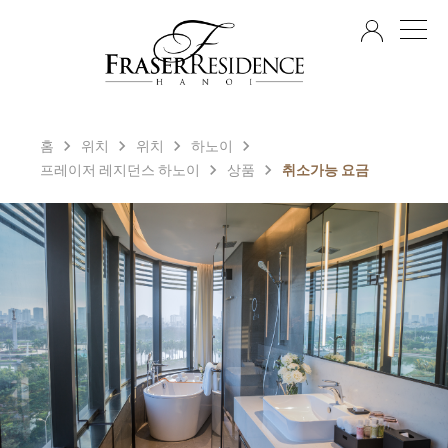
KO
홈
위치
위치
하노이
프레이저 레지던스 하노이
상품
취소가능 요금