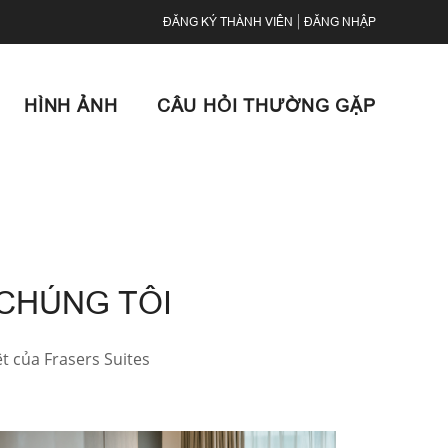
ĐĂNG KÝ THÀNH VIÊN
|
ĐĂNG NHẬP
HÌNH ẢNH
CÂU HỎI THƯỜNG GẶP
 CHÚNG TÔI
t của Frasers Suites