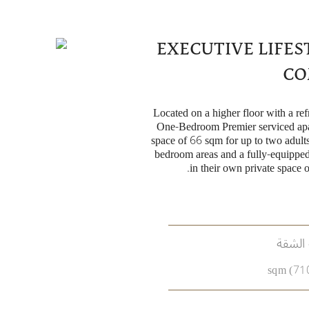
EXECUTIVE LIFE
CO
Located on a higher floor with a refr
One-Bedroom Premier serviced apa
space of 66 sqm for up to two adults
bedroom areas and a fully-equipped 
in their own private space 
الشقة