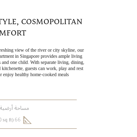
STYLE, COSMOPOLITAN
MFORT
eshing view of the river or city skyline, our
rtment in Singapore provides ample living
 and one child. With separate living, dining,
kitchenette, guests can work, play and rest
or enjoy healthy home-cooked meals.
مساحة أرضية 
66 sqm (710 sq ft)