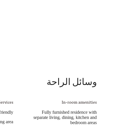
وسائل الراحة
Services
In-room amenities
friendly
Fully furnished residence with
separate living, dining, kitchen and
ing area
bedroom areas