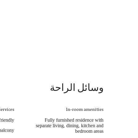
وسائل الراحة
Services
In-room amenities
friendly
Fully furnished residence with
separate living, dining, kitchen and
balcony
bedroom areas