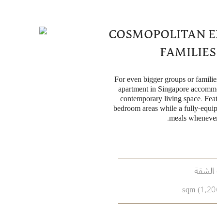
COSMOPOLITAN E
FAMILIE
For even bigger groups or famili
apartment in Singapore accommo
contemporary living space. Feat
bedroom areas while a fully-equi
meals whenever 
الشقة