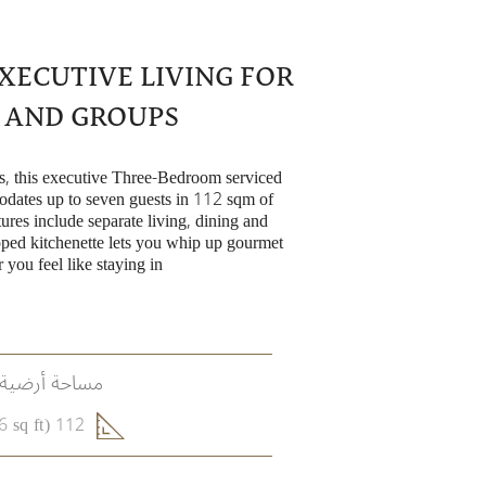
XECUTIVE LIVING FOR
S AND GROUPS
es, this executive Three-Bedroom serviced
dates up to seven guests in 112 sqm of
ures include separate living, dining and
pped kitchenette lets you whip up gourmet
you feel like staying in.
مساحة أرضية 
112 sqm (1,206 sq ft)