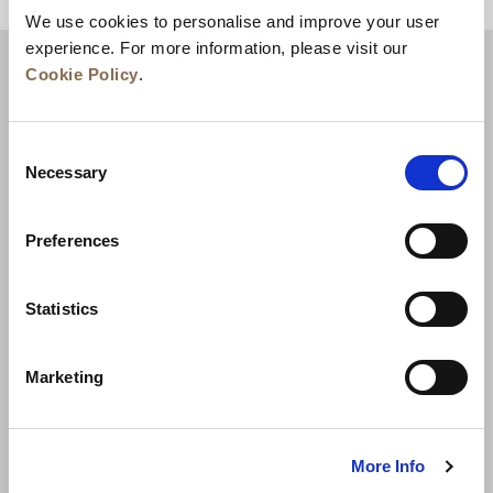
ZURÜCK AN DEN SEITENANFANG
We use cookies to personalise and improve your user
experience. For more information, please visit our
Cookie Policy
.
Consent
Necessary
Selection
Preferences
Neuigkeiten
Unternehmensentwicklung
Statistics
Karriere
Kontakt
Bestpreisgarantie
Marketing
Datenschutzerklärung
Cookie-Erklärung
Nutzungsbestimmungen
Sitemap
More Info