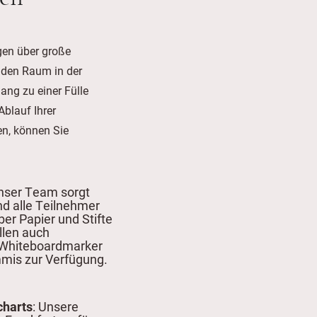
en über große
n den Raum in der
ang zu einer Fülle
blauf Ihrer
n, können Sie
Unser Team sorgt
nd alle Teilnehmer
er Papier und Stifte
llen auch
Whiteboardmarker
mis zur Verfügung.
charts
: Unsere