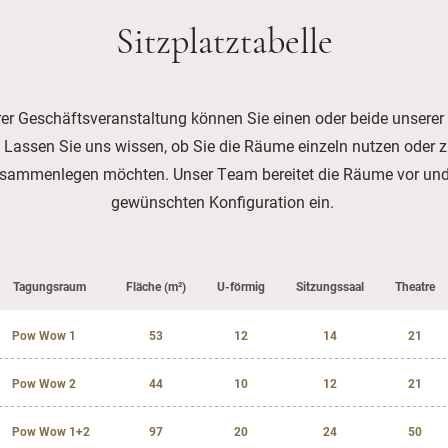
Sitzplatztabelle
rer Geschäftsveranstaltung können Sie einen oder beide unsere
. Lassen Sie uns wissen, ob Sie die Räume einzeln nutzen oder 
ammenlegen möchten. Unser Team bereitet die Räume vor und ri
gewünschten Konfiguration ein.
Tagungsraum
Fläche (m²)
U-förmig
Sitzungssaal
Theatre
Pow Wow 1
53
12
14
21
Pow Wow 2
44
10
12
21
Pow Wow 1+2
97
20
24
50