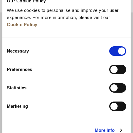
Our Cookie Policy
ZURÜCK AN DEN SEITENANFANG
We use cookies to personalise and improve your user
experience. For more information, please visit our
Cookie Policy
.
Consent
Necessary
Selection
Preferences
Neuigkeiten
Unternehmensentwicklung
Statistics
Karriere
Kontakt
Bestpreisgarantie
Marketing
Datenschutzerklärung
Cookie-Erklärung
Nutzungsbestimmungen
Sitemap
More Info