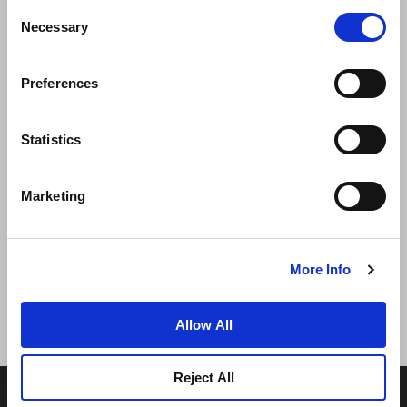
Consent
Necessary
Selection
Preferences
Statistics
뉴스
비즈니스 개발
경력
문의하기
Marketing
최저가 보장
개인정보 보호정책
쿠키 선언
이용약관
사이트맵
More Info
Allow All
Reject All
© 2026 Frasers Hospitality Pte Ltd. 프레이저 호텔 그룹 회
원.